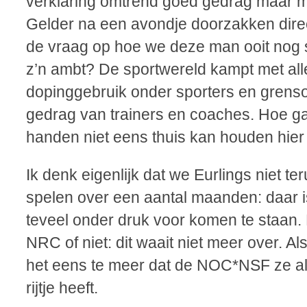
verklaring omtrend goed gedrag maar mo
Gelder na een avondje doorzakken direc
de vraag op hoe we deze man ooit nog
z’n ambt? De sportwereld kampt met all
dopinggebruik onder sporters en grens
gedrag van trainers en coaches. Hoe gaa
handen niet eens thuis kan houden hie
Ik denk eigenlijk dat we Eurlings niet t
spelen over een aantal maanden: daar i
teveel onder druk voor komen te staan. K
NRC of niet: dit waait niet meer over. Al
het eens te meer dat de NOC*NSF ze al
rijtje heeft.