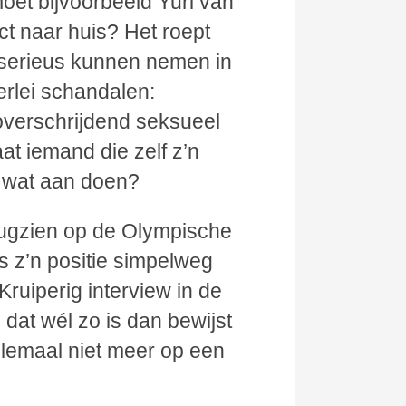
et bijvoorbeeld Yuri van
t naar huis? Het roept
 serieus kunnen nemen in
erlei schandalen:
overschrijdend seksueel
t iemand die zelf z’n
r wat aan doen?
erugzien op de Olympische
s z’n positie simpelweg
ruiperig interview in de
s dat wél zo is dan bewijst
lemaal niet meer op een