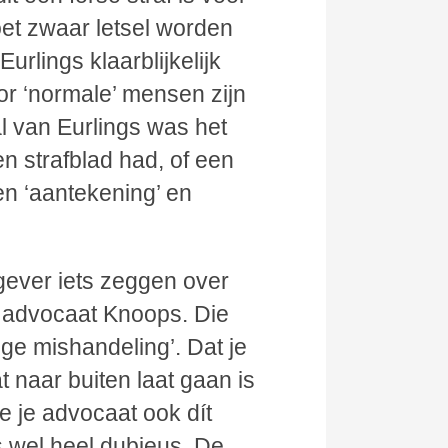
oet zwaar letsel worden
Eurlings klaarblijkelijk
r ‘normale’ mensen zijn
val van Eurlings was het
n strafblad had, of een
en ‘aantekening’ en
gever iets zeggen over
n advocaat Knoops. Die
ge mishandeling’. Dat je
 naar buiten laat gaan is
e je advocaat ook dít
s wel heel dubieus. De