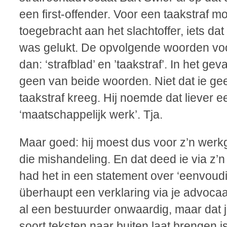
een first-offender. Voor een taakstraf m
toegebracht aan het slachtoffer, iets dat 
was gelukt. De opvolgende woorden voo
dan: ‘strafblad’ en ’taakstraf’. In het ge
geen van beide woorden. Niet dat ie gee
taakstraf kreeg. Hij noemde dat liever e
‘maatschappelijk werk’. Tja.
Maar goed: hij moest dus voor z’n werk
die mishandeling. En dat deed ie via z’
had het in een statement over ‘eenvoudi
überhaupt een verklaring via je advocaat
al een bestuurder onwaardig, maar dat j
soort teksten naar buiten laat brengen i