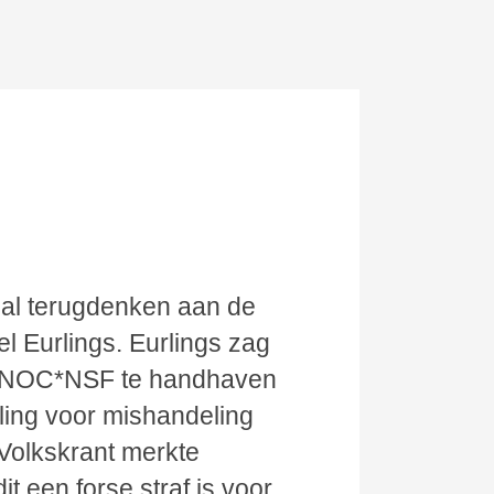
 zal terugdenken aan de
l Eurlings. Eurlings zag
el NOC*NSF te handhaven
eling voor mishandeling
 Volkskrant merkte
it een forse straf is voor